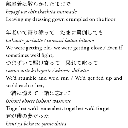
部屋着は散らかしたままで
heyagi wa chirakashita mamade
Leaving my dressing gown crumpled on the floor
年老いて寄り添って たまに罵倒しても
toshioite yorisotte / tamani batoushitemo
We were getting old, we were getting close / Even if
つまずいて駆け寄って 呆れて叱って
tsumazuite kakeyotte / akirete shikatte
We’d stumble and we’d run / We’d get fed up and
一緒に憶えて一緒に忘れて
isshoni oboete isshoni wasurete
君が僕の夢だった
kimi ga boku no yume datta