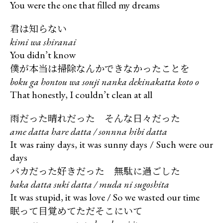
You were the one that filled my dreams
君は知らない
kimi wa shiranai
僕が本当は掃除なんかできなかったことを
boku ga hontou wa souji nanka dekinakatta koto o
That honestly, I couldn’t clean at all
雨だった晴れだった そんな日々だった
ame datta hare datta / sonnna hibi datta
It was rainy days, it was sunny days / Such were our
バカだった好きだった 無駄に過ごした
baka datta suki datta / muda ni sugoshita
眠って目覚めてただそこにいて