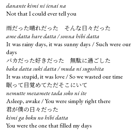
danante kimi ni ienai na
Not that I could ever tell you
雨だった晴れだった そんな日々だった
ame datta hare datta / sonna hibi datta
It was rainy days, it was sunny days / Such were our
バカだった好きだった 無駄に過ごした
baka datta suki datta / muda ni sugoshita
眠って目覚めてただそこにいて
nemutte mezamete tada soko ni ite
君が僕の日々だった
kimi ga boku no hibi datta
You were the one that filled my days