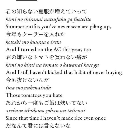
君の知らない夏服が増えていって
kimi no shiranai natsufuku ga fueteitte
今年もクーラーを入れた
kotoshi mo kuuraa o ireta
君の嫌いなトマトを買わない癖が
kimi no kirai na tomato o kawanai kuse ga
今も抜けないんだ
ima mo nukenainda
あれから一度もご飯は炊いてない
arekara ichidomo gohan wa taitenai
だなんて君には言えないな