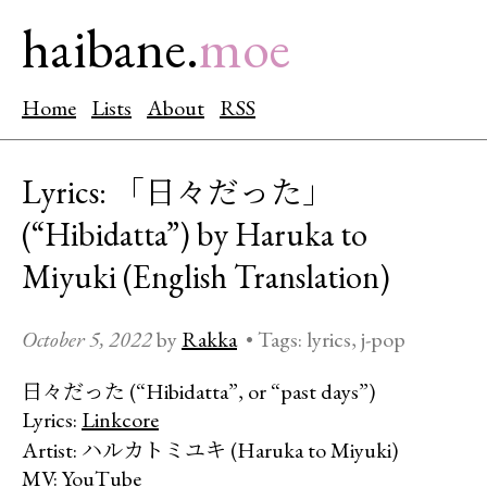
haibane.
moe
Home
Lists
About
RSS
「日々だった」
Lyrics:
(“Hibidatta”) by Haruka to
Miyuki (English Translation)
October 5, 2022
by
Rakka
•
Tags:
lyrics
j-pop
日々だった
(“Hibidatta”, or “past days”)
Lyrics:
Linkcore
ハルカトミユキ
Artist:
(Haruka to Miyuki)
MV:
YouTube